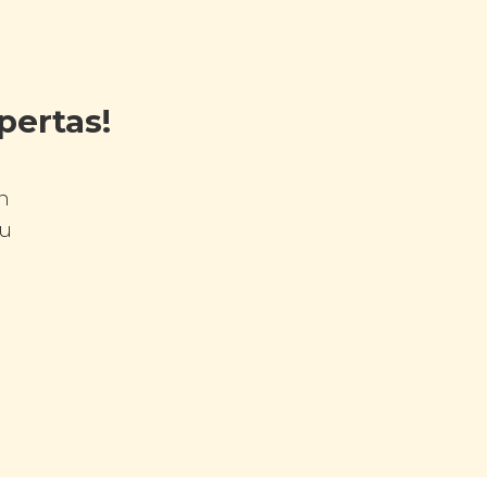
pertas!
n
tu