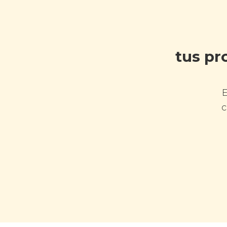
tus pr
c