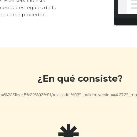
 Este servicio está
ecesidades legales de tu
obre cómo proceder.
¿En qué consiste?
title=%22Slider 5%22%93%91/rev_slider%93″ _builder_version=»4.27.2″ _modul