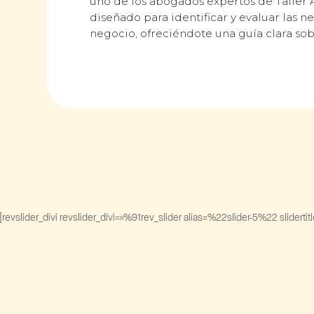
uno de los abogados expertos de Taller A.
diseñado para identificar y evaluar las n
negocio, ofreciéndote una guía clara s
[revslider_divi revslider_divi=»%91rev_slider alias=%22slider-5%22 slider