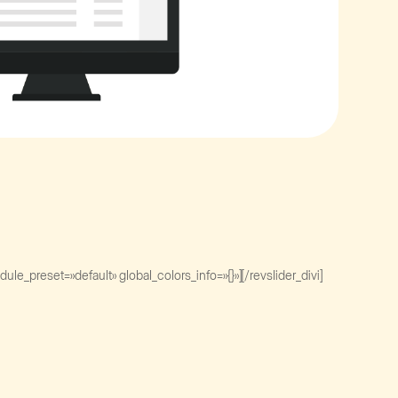
e_preset=»default» global_colors_info=»{}»][/revslider_divi]