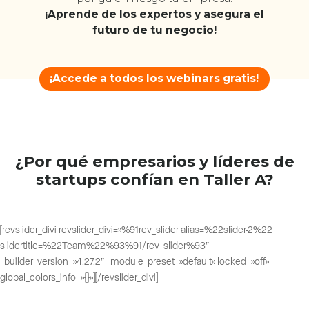
¡Aprende de los expertos y asegura el
futuro de tu negocio!
¡Accede a todos los webinars gratis!
¿Por qué empresarios y líderes de
startups confían en Taller A?
[revslider_divi revslider_divi=»%91rev_slider alias=%22slider-2%22
slidertitle=%22Team%22%93%91/rev_slider%93″
_builder_version=»4.27.2″ _module_preset=»default» locked=»off»
global_colors_info=»{}»][/revslider_divi]