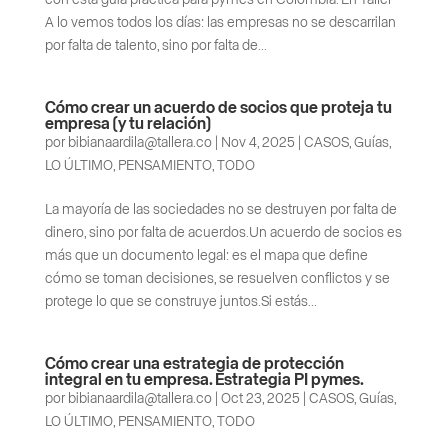
con esta guía práctica para pymes en Colombia. En Taller
A lo vemos todos los días: las empresas no se descarrilan
por falta de talento, sino por falta de...
Cómo crear un acuerdo de socios que proteja tu
empresa (y tu relación)
por
bibianaardila@tallera.co
|
Nov 4, 2025
|
CASOS
,
Guías
,
LO ÚLTIMO
,
PENSAMIENTO
,
TODO
La mayoría de las sociedades no se destruyen por falta de
dinero, sino por falta de acuerdos.Un acuerdo de socios es
más que un documento legal: es el mapa que define
cómo se toman decisiones, se resuelven conflictos y se
protege lo que se construye juntos.Si estás...
Cómo crear una estrategia de protección
integral en tu empresa. Estrategia PI pymes.
por
bibianaardila@tallera.co
|
Oct 23, 2025
|
CASOS
,
Guías
,
LO ÚLTIMO
,
PENSAMIENTO
,
TODO