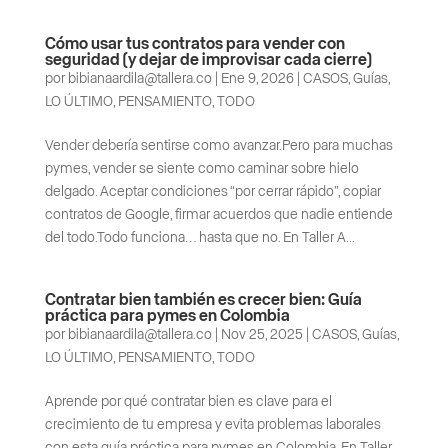
Cómo usar tus contratos para vender con
seguridad (y dejar de improvisar cada cierre)
por
bibianaardila@tallera.co
|
Ene 9, 2026
|
CASOS
,
Guías
,
LO ÚLTIMO
,
PENSAMIENTO
,
TODO
Vender debería sentirse como avanzar.Pero para muchas
pymes, vender se siente como caminar sobre hielo
delgado. Aceptar condiciones “por cerrar rápido”, copiar
contratos de Google, firmar acuerdos que nadie entiende
del todo.Todo funciona… hasta que no. En Taller A...
Contratar bien también es crecer bien: Guía
práctica para pymes en Colombia
por
bibianaardila@tallera.co
|
Nov 25, 2025
|
CASOS
,
Guías
,
LO ÚLTIMO
,
PENSAMIENTO
,
TODO
Aprende por qué contratar bien es clave para el
crecimiento de tu empresa y evita problemas laborales