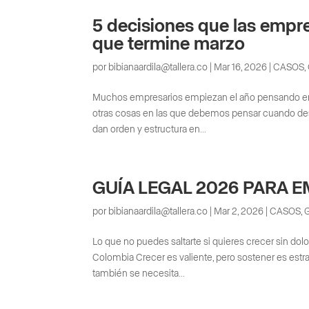
5 decisiones que las empr
que termine marzo
por
bibianaardila@tallera.co
|
Mar 16, 2026
|
CASOS
,
Muchos empresarios empiezan el año pensando en v
otras cosas en las que debemos pensar cuando des
dan orden y estructura en...
GUÍA LEGAL 2026 PARA 
por
bibianaardila@tallera.co
|
Mar 2, 2026
|
CASOS
,
Lo que no puedes saltarte si quieres crecer sin do
Colombia Crecer es valiente, pero sostener es es
también se necesita...