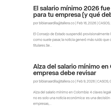
El salario mínimo 2026 fue
para tu empresa (y qué deb
por
bibianaardila@tallera.co
|
Feb 16, 2026
|
CASOS
,
El Consejo de Estado suspendió provisionalmente lo
como suele pasar, la noticia generó más ruido que 
titulares.Se...
Alza del salario mínimo en
empresa debe revisar
por
bibianaardila@tallera.co
|
Feb 9, 2026
|
CASOS
,
Alza del salario mínimo en Colombia: 4 claves leg
no es solo una noticia económica: es una decisión q
empresas,...