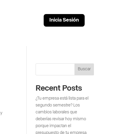
Inicia Sesión
Buscar
Recent Posts
¿Tu empresa está lista para el
segundo semestre? Los
cambios laborales que
 y
deberías revisar hoy mismo
porque impactan el
presupuesto de tu empresa.