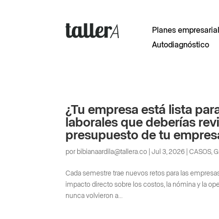
Planes empresaria
Autodiagnóstico
¿Tu empresa está lista pa
laborales que deberías re
presupuesto de tu empres
por
bibianaardila@tallera.co
|
Jul 3, 2026
|
CASOS
,
G
Cada semestre trae nuevos retos para las empresas.
impacto directo sobre los costos, la nómina y la 
nunca volvieron a...