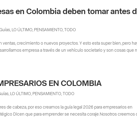
esas en Colombia deben tomar antes 
Guías
,
LO ÚLTIMO
,
PENSAMIENTO
,
TODO
entas, crecimiento o nuevos proyectos. Y esto esta super bien, pero ha
arrollamos empresa a través de un vehículo societario y son cosas que 
EMPRESARIOS EN COLOMBIA
Guías
,
LO ÚLTIMO
,
PENSAMIENTO
,
TODO
lores de cabeza, por eso creamos la guía legal 2026 para empresarios en
tratégico Dicen que para emprender se necesita coraje.Nosotros creemos