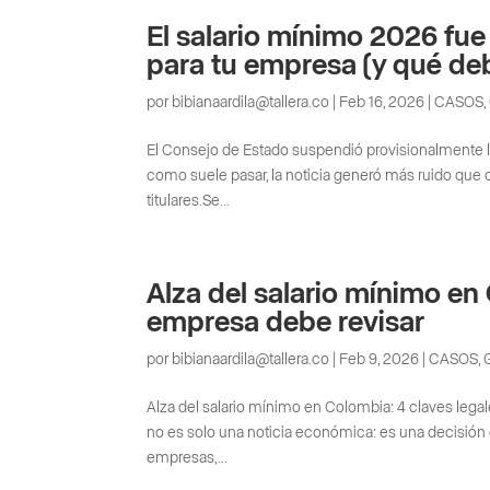
El salario mínimo 2026 fue
para tu empresa (y qué deb
por
bibianaardila@tallera.co
|
Feb 16, 2026
|
CASOS
,
El Consejo de Estado suspendió provisionalmente lo
como suele pasar, la noticia generó más ruido que 
titulares.Se...
Alza del salario mínimo en
empresa debe revisar
por
bibianaardila@tallera.co
|
Feb 9, 2026
|
CASOS
,
Alza del salario mínimo en Colombia: 4 claves leg
no es solo una noticia económica: es una decisión q
empresas,...