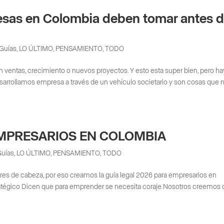
esas en Colombia deben tomar antes 
Guías
,
LO ÚLTIMO
,
PENSAMIENTO
,
TODO
entas, crecimiento o nuevos proyectos. Y esto esta super bien, pero ha
arrollamos empresa a través de un vehículo societario y son cosas que 
EMPRESARIOS EN COLOMBIA
Guías
,
LO ÚLTIMO
,
PENSAMIENTO
,
TODO
lores de cabeza, por eso creamos la guía legal 2026 para empresarios en
tratégico Dicen que para emprender se necesita coraje.Nosotros creemos