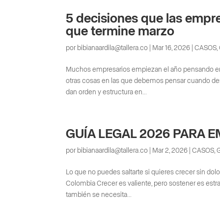
5 decisiones que las empr
que termine marzo
por
bibianaardila@tallera.co
|
Mar 16, 2026
|
CASOS
,
Muchos empresarios empiezan el año pensando en v
otras cosas en las que debemos pensar cuando des
dan orden y estructura en...
GUÍA LEGAL 2026 PARA 
por
bibianaardila@tallera.co
|
Mar 2, 2026
|
CASOS
,
Lo que no puedes saltarte si quieres crecer sin do
Colombia Crecer es valiente, pero sostener es es
también se necesita...