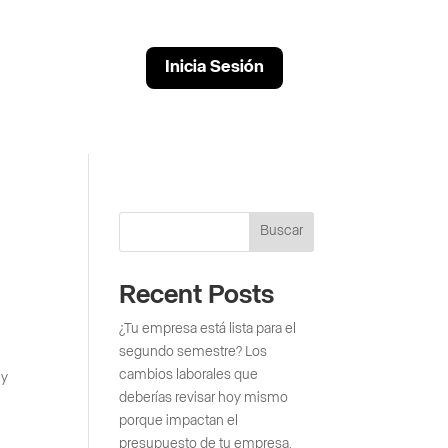
Inicia Sesión
Buscar
Recent Posts
¿Tu empresa está lista para el
segundo semestre? Los
cambios laborales que
 y
deberías revisar hoy mismo
porque impactan el
presupuesto de tu empresa.