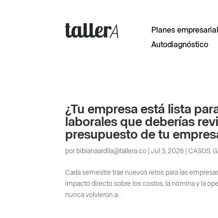
Planes empresaria
Autodiagnóstico
¿Tu empresa está lista pa
laborales que deberías re
presupuesto de tu empres
por
bibianaardila@tallera.co
|
Jul 3, 2026
|
CASOS
,
G
Cada semestre trae nuevos retos para las empresas.
impacto directo sobre los costos, la nómina y la 
nunca volvieron a...